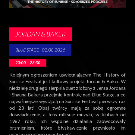
KONTAKT
JORDAN & BAKER
BLUE STAGE · 02.08.2026
23:00 – 23:30
Kolejnym ogłoszeniem uświetniającym The History of
Sunrise Festival jest kultowy projekt Jordan & Baker. W
niedzielę drugiego sierpnia duet złożony z Jensa Jordana
i Shauna Bakera przejmie kontrolę nad Blue Stage, a co
najważniejsze wystąpią na Sunrise Festival pierwszy raz
od 23 lat! Obaj twórcy mają za sobą ogromne
doświadczenie, a Jens miksuje muzykę w klubach od
1987 roku. Ich wspólne działania zaowocowały
brzmieniem, które błyskawicznie przyniosło im
międzynarodową popularność.