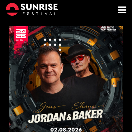
KUP BILETY
NEWSY
TIMETABLE
ARTYŚCI
INFO
STREFA VIP
SUNCITY
MERCH
GALERIA