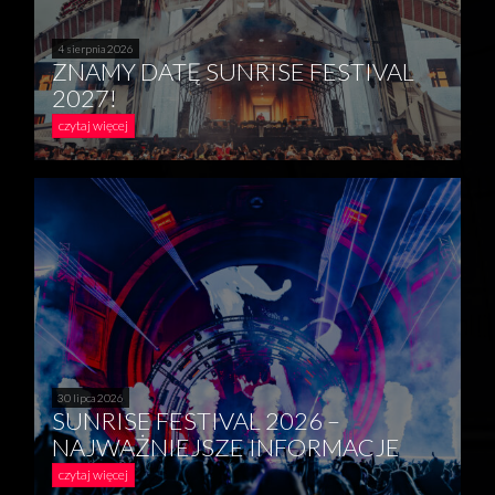
4 sierpnia 2026
ZNAMY DATĘ SUNRISE FESTIVAL
2027!
czytaj więcej
30 lipca 2026
SUNRISE FESTIVAL 2026 –
NAJWAŻNIEJSZE INFORMACJE
czytaj więcej