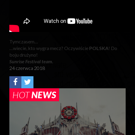
Tymczasem…
…wiecie, kto wygra mecz? Oczywiście
POLSKA
! Do
boju drużyno!
Sunrise Festival team.
24 czerwca 2018
HOT
NEWS